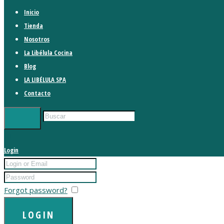
Inicio
Tienda
Nosotros
La Libélula Cocina
Blog
LA LIBÉLULA SPA
Contacto
Login
Forgot password?
Remember me