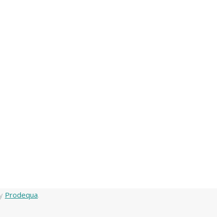
by
Prodequa
.