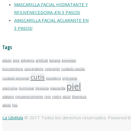
MASCARILLA FACIAL HIDRATANTE Y
REJUVENECEDORA ¡EN 3 PASOS!
¡MASCARILLA FACIAL ACLARANTE EN
3 PASOS!
Tags
aliado
aloe
alérgeno
artificial
banana
bienestar
biocosmetica
cancerígeno
colorante
cuidado capilar
cutis
cuidado personal
equilibrio
eritrosina
piel
espirulina
hormonal
limpieza
mascarilla
plátano
rejuvenecimiento
rojo
rostro
salud
Shampoo
sábila
Tips
La Libélula
© 2017 Todos los derechos reservados. Powered 