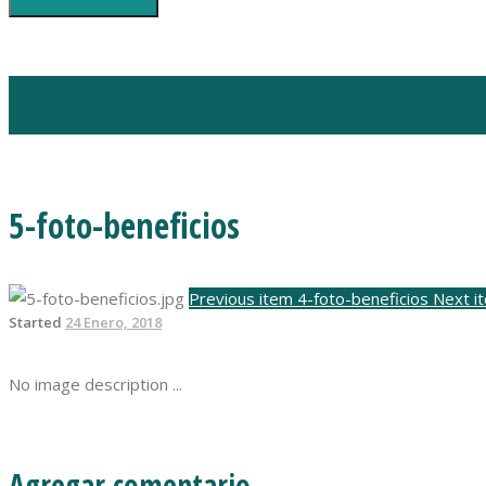
You can login using your social profile
[wordpress_social_login]
5-foto-beneficios
Previous item
4-foto-beneficios
Next i
Started
24 Enero, 2018
No image description ...
Agregar comentario