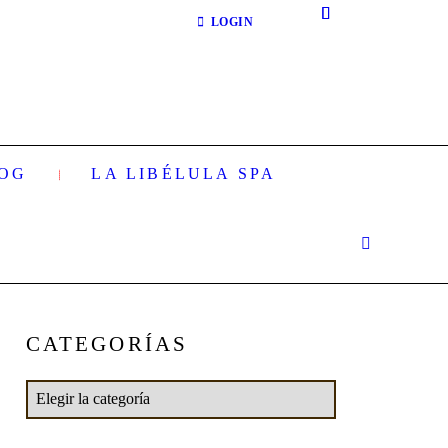
LOGIN
OG
LA LIBÉLULA SPA
CATEGORÍAS
Next item
Pasta dental menta
Categorías