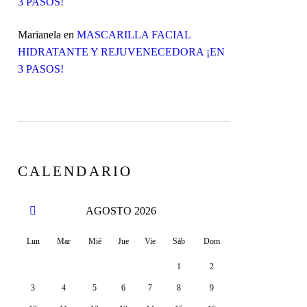
3 PASOS!
Marianela
en
MASCARILLA FACIAL
HIDRATANTE Y REJUVENECEDORA ¡EN
3 PASOS!
CALENDARIO
AGOSTO
2026
Lun
Mar
Mié
Jue
Vie
Sáb
Dom
1
2
3
4
5
6
7
8
9