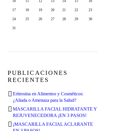
10
11
12
13
14
15
16
17
18
19
20
21
22
23
24
25
26
27
28
29
30
31
PUBLICACIONES
RECIENTES
Eritrosina en Alimentos y Cosméticos:
¿Aliada o Amenaza para la Salud?
MASCARILLA FACIAL HIDRATANTE Y
REJUVENECEDORA ¡EN 3 PASOS!
¡MASCARILLA FACIAL ACLARANTE
EN 3 PASOS!