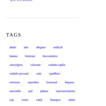
TAGS
aliado
aloe
alérgeno
artificial
banana
bienestar
biocosmetica
cancerígeno
colorante
cuidado capilar
cuidado personal
cutis
equilibrio
eritrosina
espirulina
hormonal
limpieza
mascarilla
piel
plátano
rejuvenecimiento
rojo
rostro
salud
Shampoo
sábila