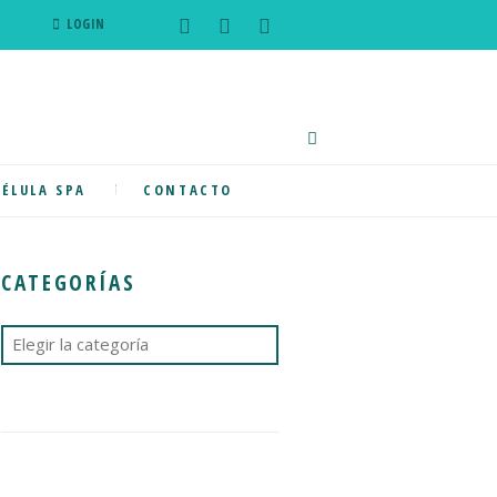
LOGIN
BÉLULA SPA
CONTACTO
CATEGORÍAS
Categorías
Next item
...