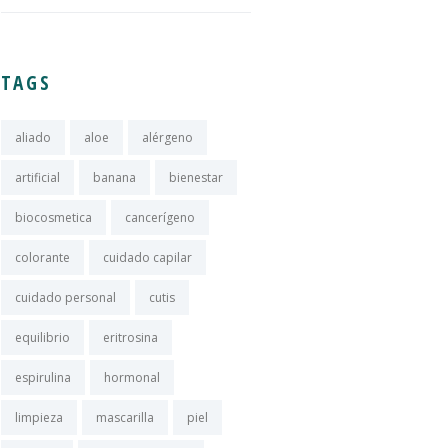
TAGS
aliado
aloe
alérgeno
artificial
banana
bienestar
biocosmetica
cancerígeno
colorante
cuidado capilar
cuidado personal
cutis
equilibrio
eritrosina
espirulina
hormonal
limpieza
mascarilla
piel