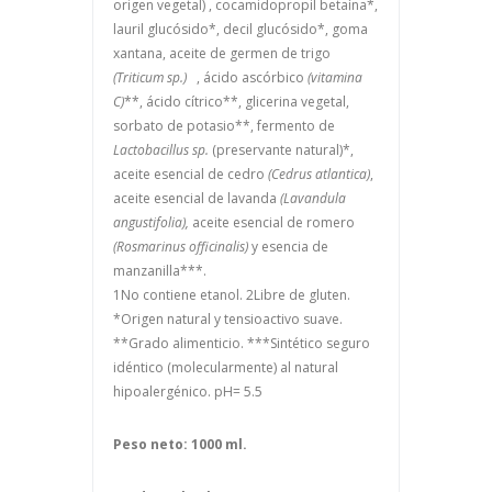
origen vegetal) , cocamidopropil betaína*,
lauril glucósido*, decil glucósido*, goma
xantana, aceite de germen de trigo
(Triticum sp.)
, ácido ascórbico
(vitamina
C)
**, ácido cítrico**, glicerina vegetal,
sorbato de potasio**, fermento de
Lactobacillus sp.
(preservante natural)*,
aceite esencial de cedro
(Cedrus atlantica)
,
aceite esencial de lavanda
(Lavandula
angustifolia),
aceite esencial de romero
(Rosmarinus officinalis)
y esencia de
manzanilla***.
1No contiene etanol. 2Libre de gluten.
*Origen natural y tensioactivo suave.
**Grado alimenticio. ***Sintético seguro
idéntico (molecularmente) al natural
hipoalergénico. pH= 5.5
Peso neto: 1000 ml.