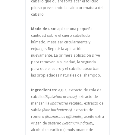
cabello que quiere fortalecer el folículo
piloso previniendo la caída prematura del
cabello.
Modo de uso:
aplicar una pequeña
cantidad sobre el cuero cabelludo
húmedo, masajear circularmente y
enjuagar. Repetir la aplicación
nuevamente. La primera aplicación sirve
para remover la suciedad, la segunda
para que el cuero y el cabello absorban
las propiedades naturales del shampoo.
Ingredientes:
agua, extracto de cola de
caballo
(Equisetum arvense)
, extracto de
manzanilla
(Matricaria recutita)
, extracto de
sábila
(Aloe barbadensis)
, extracto de
romero
(Rosmarinus officinalis)
, aceite extra
virgen de sésamo
(Sesamum indicum)
,
alcohol cetearílico (emulsionante de